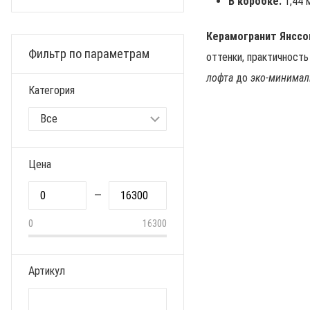
В коробке:
1,44 м
Керамогранит Янссо
Фильтр по параметрам
оттенки, практичность
лофта
до
эко-минима
Категория
Цена
—
0
16300
Артикул