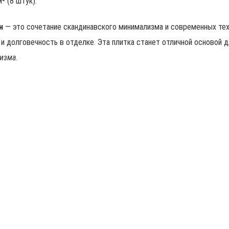
² (8 штук).
н
— это сочетание скандинавского минимализма и современных техн
 и долговечность в отделке. Эта плитка станет отличной основой 
лизма
.