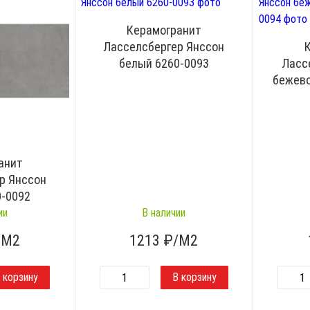
Керамогранит
Ласселсбергер Янссон
белый 6260-0093
Ласс
бежево
анит
р Янссон
0-0092
ии
В наличии
/М2
1213
₽/М2