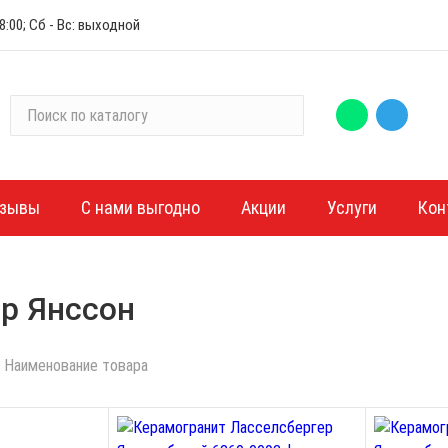
:00; Сб - Вс: выходной
П
о
и
с
к
зывы
С нами выгодно
Акции
Услуги
Кон
п
о
к
а
р Янссон
т
а
Наименование товара
л
о
г
у