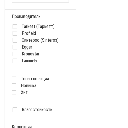
Производитель
Tarkett (Таркетт)
Profield
Синтерос (Sinteros)
Egger
Kronostar
Laminely
Kastamonu
Sommer
Товар по акции
Cronafloor
Новинка
Kronospan
Хит
Kaindl
KronoSwiss
Kronopol
Влагостойкость
Ideal
LG
Коллекция