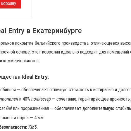
al Entry в Екатеринбурге
польное покрытие бельгийского производства, отличающееся высо
прочной основе, этот ковролин идеально подходит для помещений с
и коммерческих зон.
ущества
Ideal Entry
:
обивной — обеспечивает отличную стойкость к истиранию и долго
пропилен
и 40%
полиэстер
— сочетание, гарантирующее прочность, 
oat Gel
или прорезиненная — обеспечивает дополнительную стабильн
 высота ворса — 4 мм.
безопасности:
КМ5
.