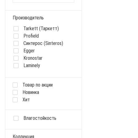
Производитель
Tarkett (Таркетт)
Profield
Синтерос (Sinteros)
Egger
Kronostar
Laminely
Kastamonu
Sommer
Товар по акции
Cronafloor
Новинка
Kronospan
Хит
Kaindl
KronoSwiss
Kronopol
Влагостойкость
Ideal
LG
Коллекция