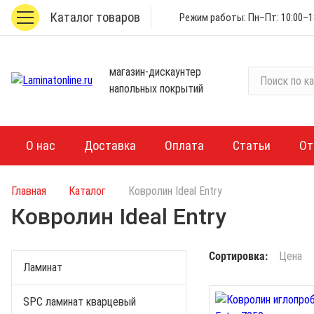
Каталог товаров
Режим работы: Пн–Пт: 10:00–18
магазин-дискаунтер
П
напольных покрытий
о
и
с
к
О нас
Доставка
Оплата
Статьи
От
п
о
Главная
Каталог
Ковролин Ideal Entry
к
а
Ковролин Ideal Entry
т
а
Сортировка:
Цена
л
Ламинат
о
г
SPC ламинат кварцевый
у