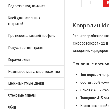
Подложка под ламинат
Клей для напольных
покрытий
Ковролин Ide
Противоскользящий профиль
Это иглопробивное на
износостойкости 22 и 
Искусственная трава
заведений, коридоров 
Керамогранит
Основные преим
Резиновое модульное покрытие
Тип ворса:
иглопр
Состав:
60%
поли
Межкомнатные двери
Основа:
GEL/Prec
Стеновые панели
Толщина:
4–5 мм,
Класс пожарной 
Обои