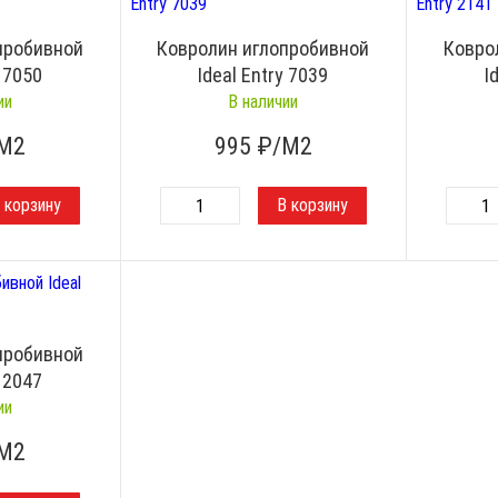
пробивной
Ковролин иглопробивной
Ковро
y 7050
Ideal Entry 7039
I
ии
В наличии
М2
995
₽/М2
пробивной
y 2047
ии
М2