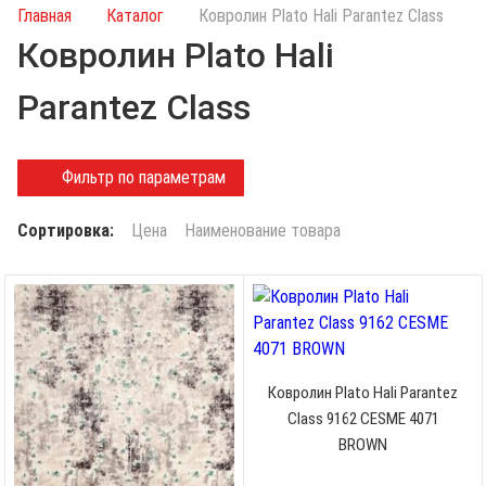
и
Главная
Каталог
Ковролин Plato Hali Parantez Class
с
Ковролин Plato Hali
к
п
Parantez Class
о
к
а
Фильтр по параметрам
т
а
Сортировка:
Цена
Наименование товара
л
о
г
у
Ковролин Plato Hali Parantez
Class 9162 CESME 4071
BROWN