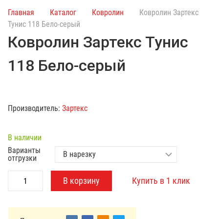
и
Главная
Каталог
Ковролин
Ковролин Зартекс
с
Тунис 118 Бело-серый
к
Ковролин Зартекс Тунис
п
о
118 Бело-серый
к
а
т
а
Производитель:
Зартекс
л
о
г
В наличии
у
Варианты
отгрузки