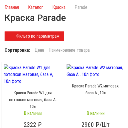
и
Главная
Каталог
Краска
Parade
с
Краска Parade
к
п
о
Фильтр по параметрам
к
а
Сортировка:
Цена
Наименование товара
т
а
л
о
г
Краска Parade W2 матовая,
у
Краска Parade W1 для
база A , 10л
потолков матовая, база A,
10л
В наличии
В наличии
2322
₽
2960
₽/Шт