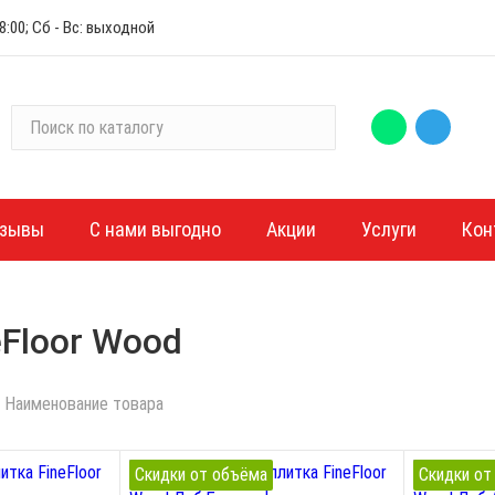
:00; Сб - Вс: выходной
П
о
и
с
к
зывы
С нами выгодно
Акции
Услуги
Кон
п
о
к
а
Floor Wood
т
а
Наименование товара
л
о
г
Скидки от объёма
Скидки от
у