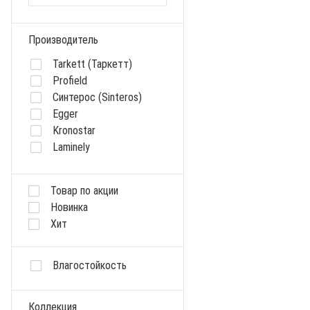
Производитель
Tarkett (Таркетт)
Profield
Синтерос (Sinteros)
Egger
Kronostar
Laminely
Kastamonu
Sommer
Товар по акции
Cronafloor
Новинка
Kronospan
Хит
Kaindl
KronoSwiss
Kronopol
Влагостойкость
Ideal
LG
Коллекция