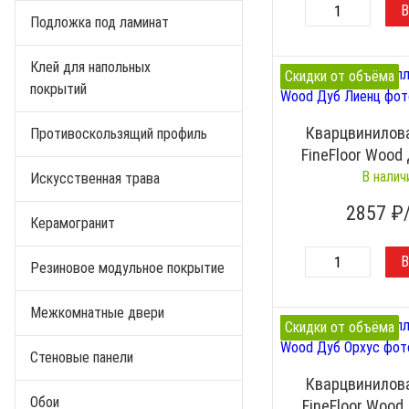
Подложка под ламинат
Клей для напольных
Скидки от объёма
покрытий
Кварцвинилов
Противоскользящий профиль
FineFloor Wood
В налич
Искусственная трава
2857
₽
Керамогранит
Резиновое модульное покрытие
Межкомнатные двери
Скидки от объёма
Стеновые панели
Кварцвинилов
Обои
FineFloor Wood