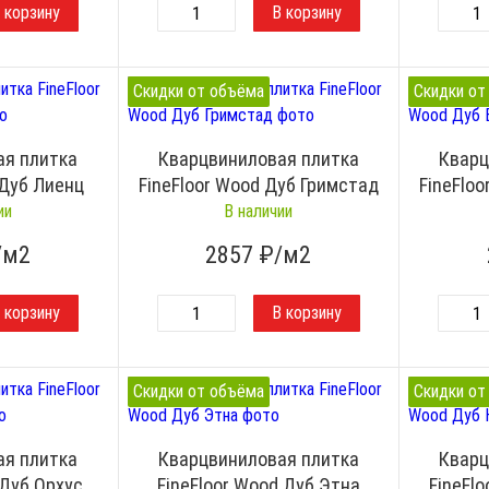
Скидки от объёма
Скидки от
ая плитка
Кварцвиниловая плитка
Кварц
 Дуб Лиенц
FineFloor Wood Дуб Гримстад
FineFlo
ии
В наличии
/м2
2857
₽/м2
Скидки от объёма
Скидки от
ая плитка
Кварцвиниловая плитка
Кварц
 Дуб Орхус
FineFloor Wood Дуб Этна
FineFl