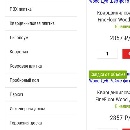
ПВХ плитка
Кварцвинилов
FineFloor Woo
Кварцвиниловая плитка
В налич
2857
₽
Линолеум
Ковролин
Ковровая плитка
Скидки от объёма
Пробковый пол
Кварцвинилов
Паркет
FineFloor Wood
В налич
Инженерная доска
2857
₽
Террасная доска