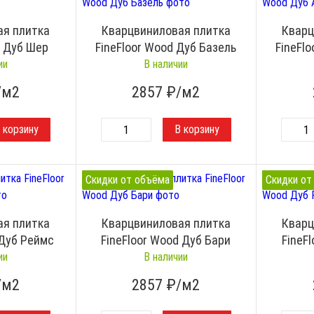
ая плитка
Кварцвиниловая плитка
Кварц
d Дуб Шер
FineFloor Wood Дуб Базель
FineFl
ии
В наличии
/м2
2857
₽/м2
Скидки от объёма
Скидки от
ая плитка
Кварцвиниловая плитка
Кварц
 Дуб Реймс
FineFloor Wood Дуб Бари
FineF
ии
В наличии
/м2
2857
₽/м2