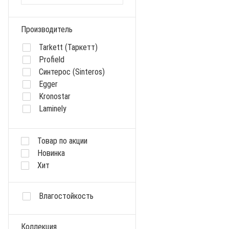
Производитель
Tarkett (Таркетт)
Profield
Синтерос (Sinteros)
Egger
Kronostar
Laminely
Kastamonu
Sommer
Товар по акции
Cronafloor
Новинка
Kronospan
Хит
Kaindl
KronoSwiss
Kronopol
Влагостойкость
Ideal
LG
Коллекция