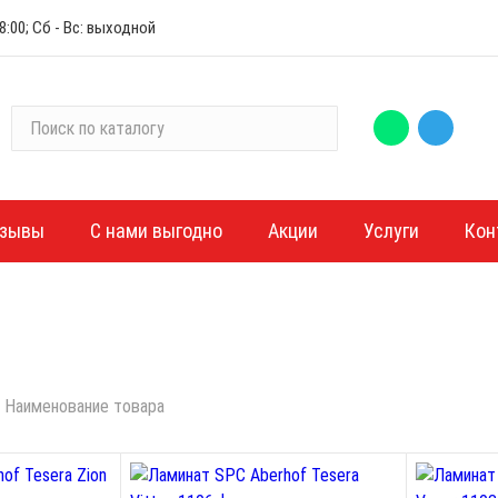
:00; Сб - Вс: выходной
П
о
и
с
к
зывы
С нами выгодно
Акции
Услуги
Кон
п
о
к
а
т
а
Наименование товара
л
о
г
у