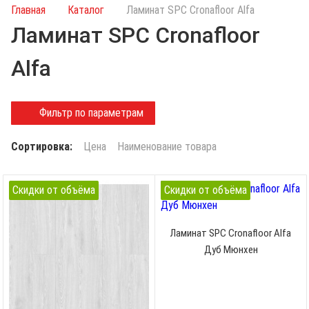
и
Главная
Каталог
Ламинат SPC Cronafloor Alfa
с
Ламинат SPC Cronafloor
к
п
Alfa
о
к
а
Фильтр по параметрам
т
а
Сортировка:
Цена
Наименование товара
л
о
г
Скидки от объёма
Скидки от объёма
у
Ламинат SPC Cronafloor Alfa
Дуб Мюнхен