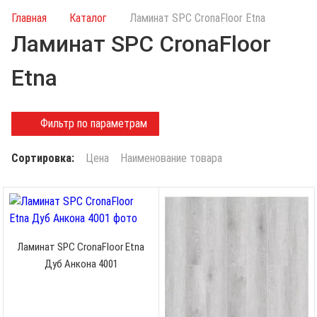
и
Главная
Каталог
Ламинат SPC CronaFloor Etna
с
Ламинат SPC CronaFloor
к
п
Etna
о
к
а
Фильтр по параметрам
т
а
Сортировка:
Цена
Наименование товара
л
о
г
у
Ламинат SPC CronaFloor Etna
Дуб Анкона 4001