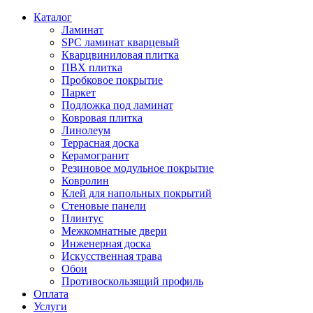
Каталог
Ламинат
SPC ламинат кварцевый
Кварцвиниловая плитка
ПВХ плитка
Пробковое покрытие
Паркет
Подложка под ламинат
Ковровая плитка
Линолеум
Террасная доска
Керамогранит
Резиновое модульное покрытие
Ковролин
Клей для напольных покрытий
Стеновые панели
Плинтус
Межкомнатные двери
Инженерная доска
Искусственная трава
Обои
Противоскользящий профиль
Оплата
Услуги