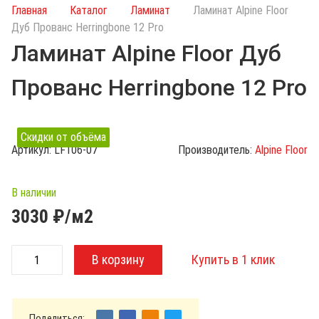
и
Главная
Каталог
Ламинат
Ламинат Alpine Floor
с
Дуб Прованс Herringbone 12 Pro
к
Ламинат Alpine Floor Дуб
п
о
Прованс Herringbone 12 Pro
к
а
т
Скидки от объёма
а
Артикул:
LF106-07
Производитель:
Alpine Floor
л
о
г
В наличии
у
3030
₽/м2
Поделиться: