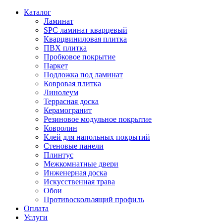
Каталог
Ламинат
SPC ламинат кварцевый
Кварцвиниловая плитка
ПВХ плитка
Пробковое покрытие
Паркет
Подложка под ламинат
Ковровая плитка
Линолеум
Террасная доска
Керамогранит
Резиновое модульное покрытие
Ковролин
Клей для напольных покрытий
Стеновые панели
Плинтус
Межкомнатные двери
Инженерная доска
Искусственная трава
Обои
Противоскользящий профиль
Оплата
Услуги