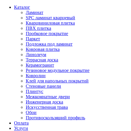
Каталог
Ламинат
SPC ламинат кварцевый
Кварцвиниловая плитка
ПВХ плитка
Пробковое покрытие
Паркет
Подложка под ламинат
Ковровая плитка
Линолеум
Террасная доска
Керамогранит
Резиновое модульное покрытие
Ковролин
Клей для напольных покрытий
Стеновые панели
Плинтус
Межкомнатные двери
Инженерная доска
Искусственная трава
Обои
Противоскользящий профиль
Оплата
Услуги