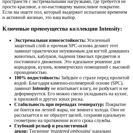
пространств с экстремальными нагрузками, где требуется не
просто красивое, а по-настоящему выносливое покрытие.
Если вы ищете пол, который выдержит испытание временем
и активной жизнью, это ваш выбор.
Ключевые преимущества коллекции Intensity:
Экстремальная износостойкость:
Усиленный
защитный слой и прочная SPC-основа делают этот
ламинат практически неуязвимым для когтей домашних
животных, каблуков, падения тяжелых предметов и
постоянного движения. Это идеальное решение для
коридоров, кухонь, коммерческих помещений с высокой
проходимостью.
100% водостойкость:
Забудьте о страхе перед пролитой
водой. Благодаря каменно-полимерной основе (SPC),
ламинат
Intensity
не впитывает влагу, не разбухает и не
деформируется. Его можно смело укладывать на кухне,
в прихожей и других зонах риска.
Стабильность при перепадах температур:
Покрытие
не боится ни летней жары, ни зимнего холода. Оно не
рассыхается и не образует щелей, сохраняя идеальную
геометрию на протяжении всего срока службы.
Глубокий рельеф и реалистичный
декор:
Тиснение
'registered embossing'
идеально