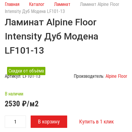
и
Главная
Каталог
Ламинат
Ламинат Alpine Floor
с
Intensity Дуб Модена LF101-13
к
Ламинат Alpine Floor
п
о
Intensity Дуб Модена
к
а
LF101-13
т
а
л
Скидки от объёма
о
Артикул:
LF101-13
Производитель:
Alpine Floor
г
у
В наличии
2530
₽/м2