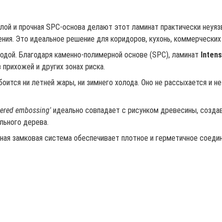
лой и прочная SPC-основа делают этот ламинат практически неуя
ения. Это идеальное решение для коридоров, кухонь, коммерчески
водой. Благодаря каменно-полимерной основе (SPC), ламинат
Intens
 прихожей и других зонах риска.
оится ни летней жары, ни зимнего холода. Оно не рассыхается и н
tered embossing'
идеально совпадает с рисунком древесины, создав
льного дерева.
ая замковая система обеспечивает плотное и герметичное соедин