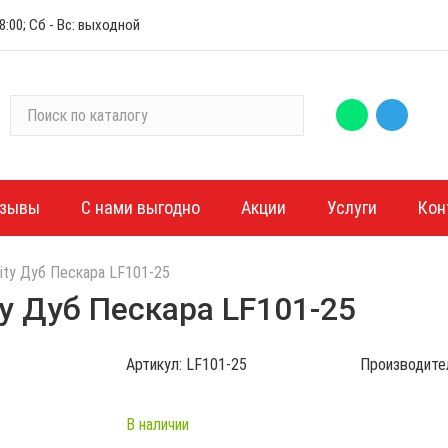
:00; Сб - Вс: выходной
П
о
и
с
к
зывы
С нами выгодно
Акции
Услуги
Кон
п
о
sity Дуб Пескара LF101-25
к
а
ity Дуб Пескара LF101-25
т
а
Артикул:
LF101-25
Производите
л
о
г
В наличии
у