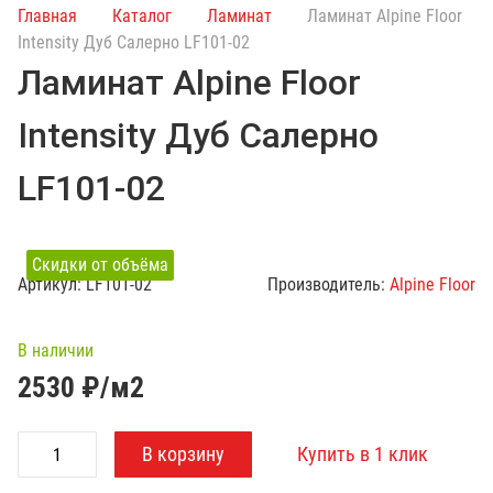
и
Главная
Каталог
Ламинат
Ламинат Alpine Floor
с
Intensity Дуб Салерно LF101-02
к
Ламинат Alpine Floor
п
о
Intensity Дуб Салерно
к
а
LF101-02
т
а
л
Скидки от объёма
о
Артикул:
LF101-02
Производитель:
Alpine Floor
г
у
В наличии
2530
₽/м2