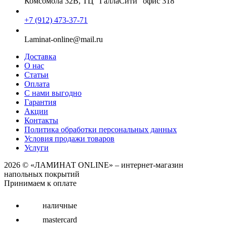
Комсомола 32В, ТЦ "ГаллаСити" офис 318
+7 (912) 473-37-71
Laminat-online@mail.ru
Доставка
О нас
Статьи
Оплата
С нами выгодно
Гарантия
Акции
Контакты
Политика обработки персональных данных
Условия продажи товаров
Услуги
2026 © «ЛАМИНАТ ONLINE» – интернет-магазин
напольных покрытий
Принимаем к оплате
наличные
mastercard