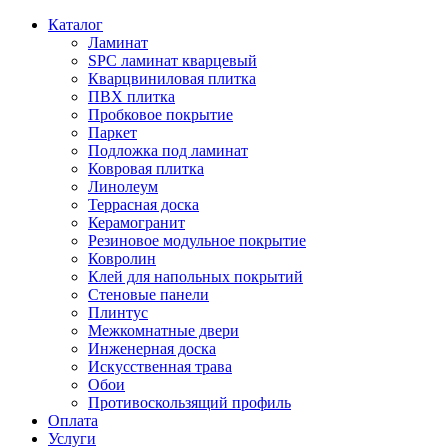
Каталог
Ламинат
SPC ламинат кварцевый
Кварцвиниловая плитка
ПВХ плитка
Пробковое покрытие
Паркет
Подложка под ламинат
Ковровая плитка
Линолеум
Террасная доска
Керамогранит
Резиновое модульное покрытие
Ковролин
Клей для напольных покрытий
Стеновые панели
Плинтус
Межкомнатные двери
Инженерная доска
Искусственная трава
Обои
Противоскользящий профиль
Оплата
Услуги