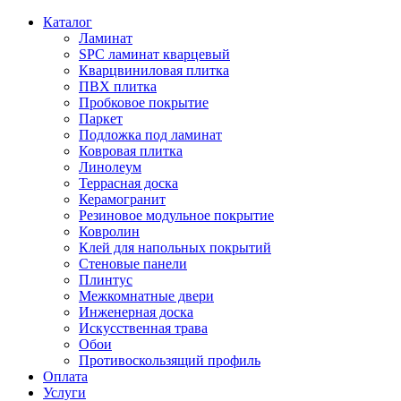
Каталог
Ламинат
SPC ламинат кварцевый
Кварцвиниловая плитка
ПВХ плитка
Пробковое покрытие
Паркет
Подложка под ламинат
Ковровая плитка
Линолеум
Террасная доска
Керамогранит
Резиновое модульное покрытие
Ковролин
Клей для напольных покрытий
Стеновые панели
Плинтус
Межкомнатные двери
Инженерная доска
Искусственная трава
Обои
Противоскользящий профиль
Оплата
Услуги