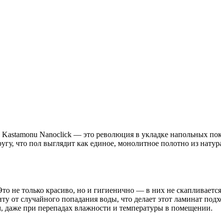
ат Kastamonu Nanoclick — это революция в укладке напольных п
угу, что пол выглядит как единое, монолитное полотно из натур
то не только красиво, но и гигиенично — в них не скапливается
иту от случайного попадания воды, что делает этот ламинат по
ем, даже при перепадах влажности и температуры в помещении.