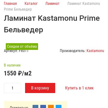
и
Главная
Каталог
Ламинат
Ламинат Kastamonu
с
Prime Бельведер
к
Ламинат Kastamonu Prime
п
о
Бельведер
к
а
т
Скидки от объёма
а
Артикул:
FR011
Производитель:
Kastamonu
л
о
г
В наличии
у
1550
₽/м2
Поделиться: