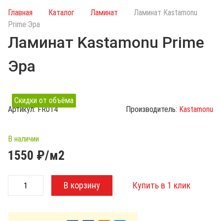
и
Главная
Каталог
Ламинат
Ламинат Kastamonu
с
Prime Эра
к
Ламинат Kastamonu Prime
п
о
Эра
к
а
т
Скидки от объёма
а
Артикул:
FR014
Производитель:
Kastamonu
л
о
г
В наличии
у
1550
₽/м2