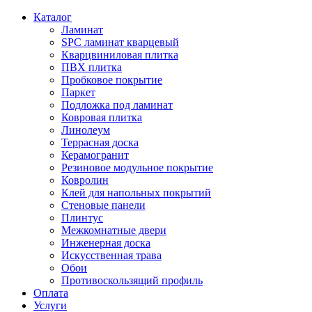
Каталог
Ламинат
SPC ламинат кварцевый
Кварцвиниловая плитка
ПВХ плитка
Пробковое покрытие
Паркет
Подложка под ламинат
Ковровая плитка
Линолеум
Террасная доска
Керамогранит
Резиновое модульное покрытие
Ковролин
Клей для напольных покрытий
Стеновые панели
Плинтус
Межкомнатные двери
Инженерная доска
Искусственная трава
Обои
Противоскользящий профиль
Оплата
Услуги