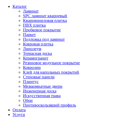
Каталог
Ламинат
SPC ламинат кварцевый
Кварцвиниловая плитка
ПВХ плитка
Пробковое покрытие
Паркет
Подложка под ламинат
Ковровая плитка
Линолеум
Террасная доска
Керамогранит
Резиновое модульное покрытие
Ковролин
Клей для напольных покрытий
Стеновые панели
Плинтус
Межкомнатные двери
Инженерная доска
Искусственная трава
Обои
Противоскользящий профиль
Оплата
Услуги