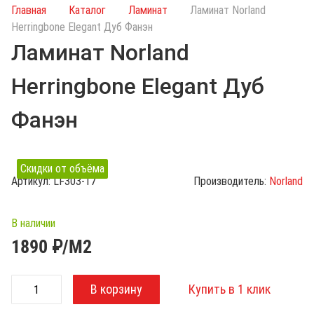
и
Главная
Каталог
Ламинат
Ламинат Norland
с
Herringbone Elegant Дуб Фанэн
к
Ламинат Norland
п
о
Herringbone Elegant Дуб
к
а
Фанэн
т
а
л
Скидки от объёма
о
Артикул:
LF303-17
Производитель:
Norland
г
у
В наличии
1890
₽/М2