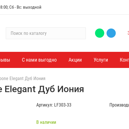
:00; Сб - Вс: выходной
П
о
и
с
к
зывы
С нами выгодно
Акции
Услуги
Кон
п
о
bone Elegant Дуб Иония
к
а
e Elegant Дуб Иония
т
а
Артикул:
LF303-33
Производ
л
о
г
В наличии
у