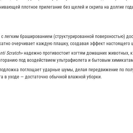
ивающей плотное прилегание без щелей и скрипа на долгие год
а с легким брашированием (структурированной поверхностью) до
катно очерчивает каждую плашку, создавая эффект настоящего ш
nti Scratch»
надежно противостоит когтям домашних животных, 
ыгоранию под воздействием ультрафиолета и бытовым химикатам
подложка поглощает ударные шумы, делая передвижение по по
а в уходе — достаточно обычной влажной уборки.