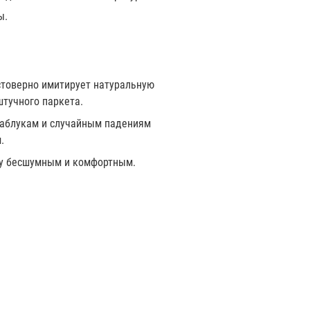
ы.
стоверно имитирует натуральную
тучного паркета.
каблукам и случайным падениям
.
лу бесшумным и комфортным.