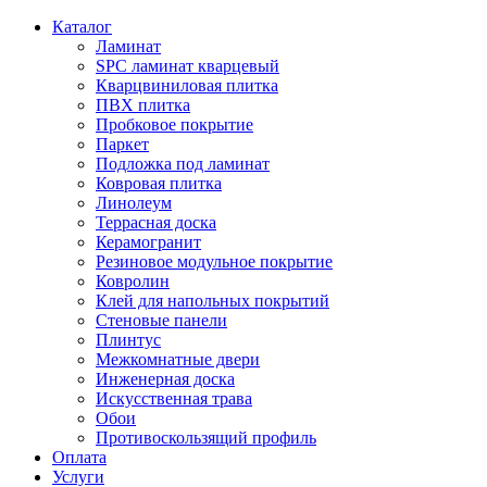
Каталог
Ламинат
SPC ламинат кварцевый
Кварцвиниловая плитка
ПВХ плитка
Пробковое покрытие
Паркет
Подложка под ламинат
Ковровая плитка
Линолеум
Террасная доска
Керамогранит
Резиновое модульное покрытие
Ковролин
Клей для напольных покрытий
Стеновые панели
Плинтус
Межкомнатные двери
Инженерная доска
Искусственная трава
Обои
Противоскользящий профиль
Оплата
Услуги