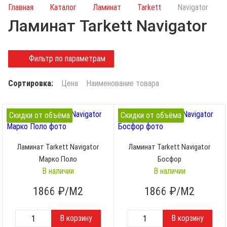
и
Главная
Каталог
Ламинат
Tarkett
Navigator
с
Ламинат Tarkett Navigator
к
п
о
Фильтр по параметрам
к
а
Сортировка:
Цена
Наименование товара
т
а
л
Скидки от объёма
Скидки от объёма
о
г
Ламинат Tarkett Navigator
Ламинат Tarkett Navigator
у
Марко Поло
Босфор
В наличии
В наличии
1866
₽/М2
1866
₽/М2