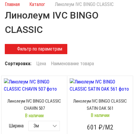
и
Главная
Каталог
Линолеум IVC BINGO CLASSIC
с
Линолеум IVC BINGO
к
п
CLASSIC
о
к
а
Фильтр по параметрам
т
а
Сортировка:
Цена
Наименование товара
л
о
г
у
Линолеум IVC BINGO CLASSIC
Линолеум IVC BINGO CLASSIC
CHAVIN 507
SATIN OAK 561
В наличии
В наличии
Ширина
601
₽/М2