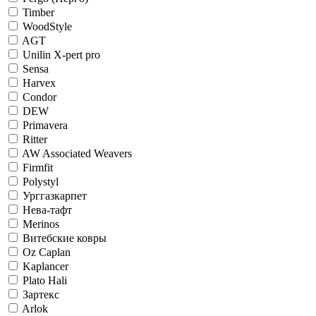
Timber
WoodStyle
AGT
Unilin X-pert pro
Sensa
Harvex
Condor
DEW
Primavera
Ritter
AW Associated Weavers
Firmfit
Polystyl
Урггазкарпет
Нева-тафт
Merinos
Витебские ковры
Oz Caplan
Kaplancer
Plato Hali
Зартекс
Arlok