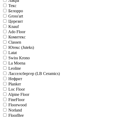
Лакра
Текс
Белорро
Gross'art
Церезит
Knauf
Ado Floor
Комитекс
Classen
Ютекс (Juteks)
Latat
Swiss Krono
La Moena
Leoline
Ласселсбергер (LB Ceramics)
Нефрит
Planker
Loc Floor
Alpine Floor
FineFloor
Floorwood
Norland
FloorBee