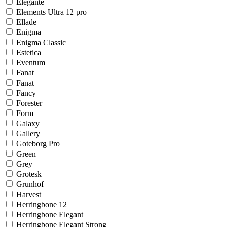
Elegante
Elements Ultra 12 pro
Ellade
Enigma
Enigma Classic
Estetica
Eventum
Fanat
Fanat
Fancy
Forester
Form
Galaxy
Gallery
Goteborg Pro
Green
Grey
Grotesk
Grunhof
Harvest
Herringbone 12
Herringbone Elegant
Herringbone Elegant Strong