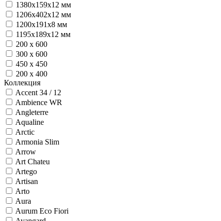
1380х159х12 мм
1206х402х12 мм
1200х191х8 мм
1195х189х12 мм
200 x 600
300 х 600
450 x 450
200 x 400
Коллекция
Accent 34 / 12
Ambience WR
Angleterre
Aqualine
Arctic
Armonia Slim
Arrow
Art Chateu
Artego
Artisan
Arto
Aura
Aurum Eco Fiori
Avangard