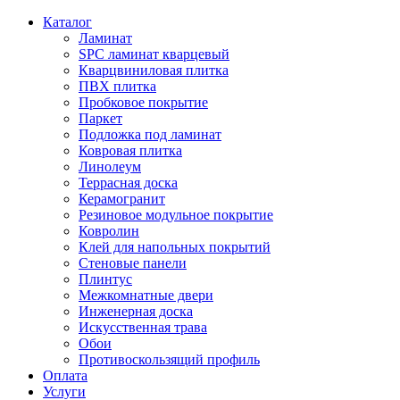
Каталог
Ламинат
SPC ламинат кварцевый
Кварцвиниловая плитка
ПВХ плитка
Пробковое покрытие
Паркет
Подложка под ламинат
Ковровая плитка
Линолеум
Террасная доска
Керамогранит
Резиновое модульное покрытие
Ковролин
Клей для напольных покрытий
Стеновые панели
Плинтус
Межкомнатные двери
Инженерная доска
Искусственная трава
Обои
Противоскользящий профиль
Оплата
Услуги