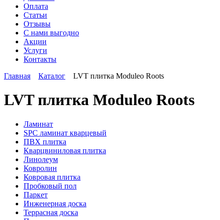
Оплата
Статьи
Отзывы
С нами выгодно
Акции
Услуги
Контакты
Главная
Каталог
LVT плитка Moduleo Roots
LVT плитка Moduleo Roots
Ламинат
SPC ламинат кварцевый
ПВХ плитка
Кварцвиниловая плитка
Линолеум
Ковролин
Ковровая плитка
Пробковый пол
Паркет
Инженерная доска
Террасная доска