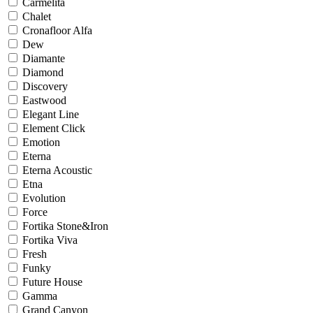
Carmelita
Chalet
Cronafloor Alfa
Dew
Diamante
Diamond
Discovery
Eastwood
Elegant Line
Element Click
Emotion
Eterna
Eterna Acoustic
Etna
Evolution
Force
Fortika Stone&Iron
Fortika Viva
Fresh
Funky
Future House
Gamma
Grand Canyon