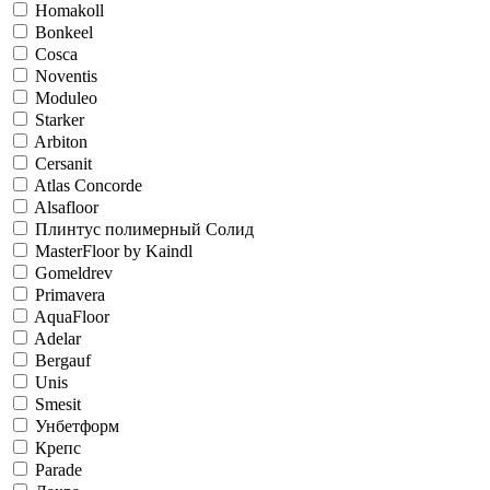
Homakoll
Bonkeel
Cosca
Noventis
Moduleo
Starker
Arbiton
Cersanit
Atlas Concorde
Alsafloor
Плинтус полимерный Солид
MasterFloor by Kaindl
Gomeldrev
Primavera
AquaFloor
Adelar
Bergauf
Unis
Smesit
Унбетформ
Крепс
Parade