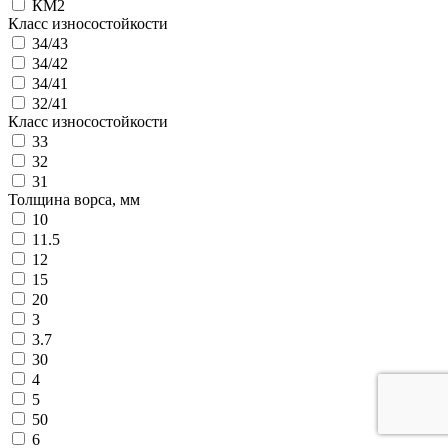
КМ2
Класс износостойкости
34/43
34/42
34/41
32/41
Класс износостойкости
33
32
31
Толщина ворса, мм
10
11.5
12
15
20
3
3.7
30
4
5
50
6