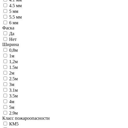
4.5 мм
5 мм
5.5 мм
6 мм
Фаска
Да
Нет
Ширина
0,8м
1м
1,2м
1.5м
2м
2.5м
3м
3.1м
3.5м
4м
5м
2.9м
Класс пожароопасности
КМ5