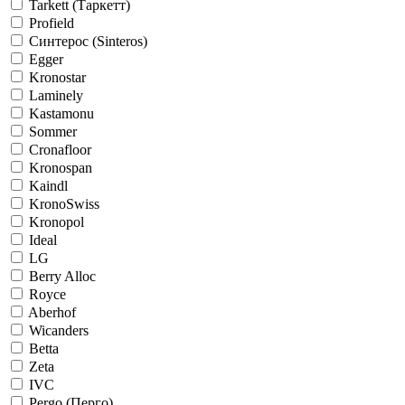
Tarkett (Таркетт)
Profield
Синтерос (Sinteros)
Egger
Kronostar
Laminely
Kastamonu
Sommer
Cronafloor
Kronospan
Kaindl
KronoSwiss
Kronopol
Ideal
LG
Berry Alloc
Royce
Aberhof
Wicanders
Betta
Zeta
IVC
Pergo (Перго)