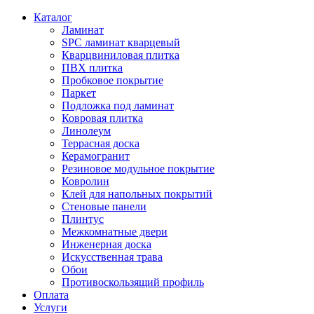
Каталог
Ламинат
SPC ламинат кварцевый
Кварцвиниловая плитка
ПВХ плитка
Пробковое покрытие
Паркет
Подложка под ламинат
Ковровая плитка
Линолеум
Террасная доска
Керамогранит
Резиновое модульное покрытие
Ковролин
Клей для напольных покрытий
Стеновые панели
Плинтус
Межкомнатные двери
Инженерная доска
Искусственная трава
Обои
Противоскользящий профиль
Оплата
Услуги