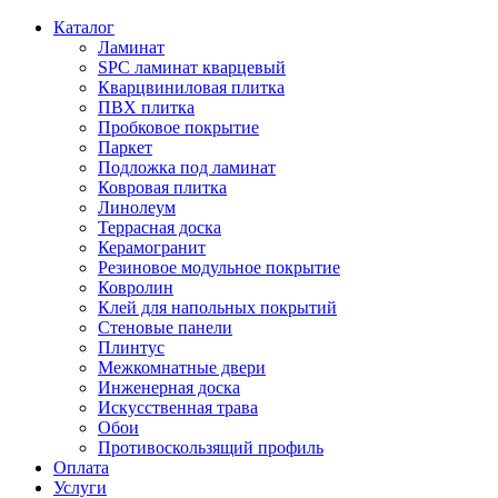
Каталог
Ламинат
SPC ламинат кварцевый
Кварцвиниловая плитка
ПВХ плитка
Пробковое покрытие
Паркет
Подложка под ламинат
Ковровая плитка
Линолеум
Террасная доска
Керамогранит
Резиновое модульное покрытие
Ковролин
Клей для напольных покрытий
Стеновые панели
Плинтус
Межкомнатные двери
Инженерная доска
Искусственная трава
Обои
Противоскользящий профиль
Оплата
Услуги