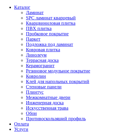
Каталог
Ламинат
SPC ламинат кварцевый
Кварцвиниловая плитка
ПВХ плитка
Пробковое покрытие
Паркет
Подложка под ламинат
Ковровая плитка
Линолеум
Террасная доска
Керамогранит
Резиновое модульное покрытие
Ковролин
Клей для напольных покрытий
Стеновые панели
Плинтус
Межкомнатные двери
Инженерная доска
Искусственная трава
Обои
Противоскользящий профиль
Оплата
Услуги