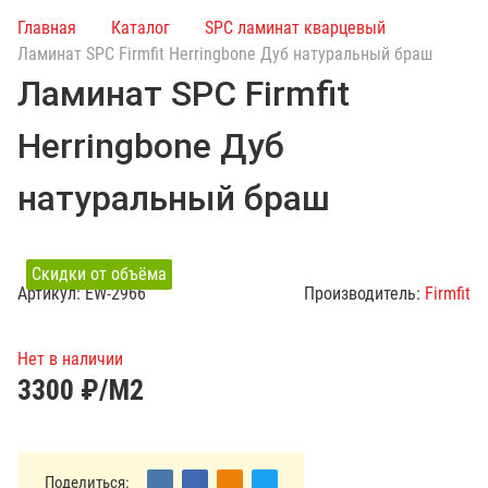
и
Главная
Каталог
SPC ламинат кварцевый
с
Ламинат SPC Firmfit Herringbone Дуб натуральный браш
к
Ламинат SPC Firmfit
п
о
Herringbone Дуб
к
а
натуральный браш
т
а
л
Скидки от объёма
о
Акция
Артикул:
EW-2966
Производитель:
Firmfit
г
у
Нет в наличии
3300
₽/М2
Поделиться: