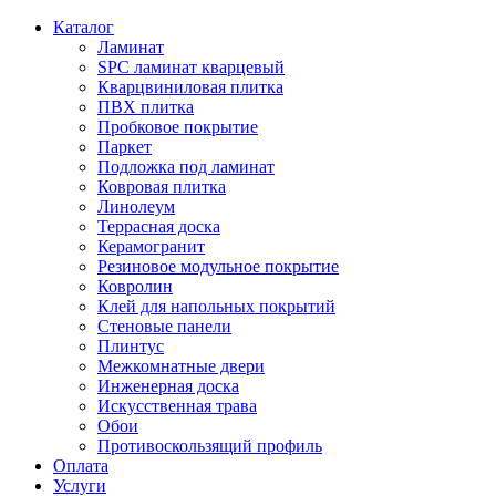
Каталог
Ламинат
SPC ламинат кварцевый
Кварцвиниловая плитка
ПВХ плитка
Пробковое покрытие
Паркет
Подложка под ламинат
Ковровая плитка
Линолеум
Террасная доска
Керамогранит
Резиновое модульное покрытие
Ковролин
Клей для напольных покрытий
Стеновые панели
Плинтус
Межкомнатные двери
Инженерная доска
Искусственная трава
Обои
Противоскользящий профиль
Оплата
Услуги