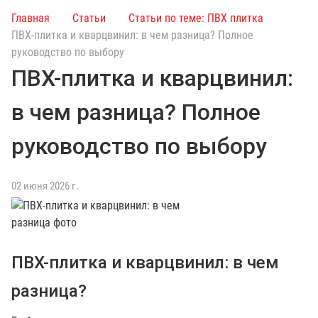
и
Главная
Статьи
Статьи по теме: ПВХ плитка
с
ПВХ-плитка и кварцвинил: в чем разница? Полное
к
руководство по выбору
п
ПВХ-плитка и кварцвинил:
о
к
в чем разница? Полное
а
т
руководство по выбору
а
л
о
02 июня 2026 г.
г
у
ПВХ-плитка и кварцвинил: в чем
разница?