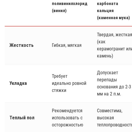
поливинилхлорид
карбоната
(винил)
кальция
(каменная мука)
Твердая, жестка
(как
Жесткость
Гибкая, мягкая
керамогранит ил
камень)
Допускает
Требует
перепады
Укладка
идеально ровной
основания до 2-3
стяжки
мм на 2 п.м.
Рекомендуется
Совместима,
Теплый пол
использовать с
высокая
осторожностью
теплопроводност