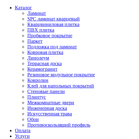
Каталог
Ламинат
SPC ламинат кварцевый
Кварцвиниловая плитка
ПВХ плитка
Пробковое покрытие
Паркет
Подложка под ламинат
Ковровая плитка
Линолеум
Террасная доска
Керамогранит
Резиновое модульное покрытие
Ковролин
Клей для напольных покрытий
Стеновые панели
Плинтус
Межкомнатные двери
Инженерная доска
Искусственная трава
Обои
Противоскользящий профиль
Оплата
Услуги