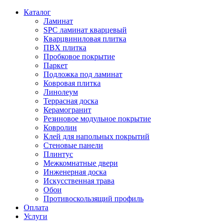
Каталог
Ламинат
SPC ламинат кварцевый
Кварцвиниловая плитка
ПВХ плитка
Пробковое покрытие
Паркет
Подложка под ламинат
Ковровая плитка
Линолеум
Террасная доска
Керамогранит
Резиновое модульное покрытие
Ковролин
Клей для напольных покрытий
Стеновые панели
Плинтус
Межкомнатные двери
Инженерная доска
Искусственная трава
Обои
Противоскользящий профиль
Оплата
Услуги