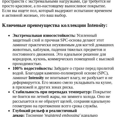
пространств с экстремальными нагрузками, где требуется не
просто красивое, а по-настоящему выносливое покрытие.
Если вы ищете пол, который выдержит испытание временем
и активной жизнью, это ваш выбор.
Ключевые преимущества коллекции Intensity:
Экстремальная износостойкость:
Усиленный
защитный слой и прочная SPC-основа делают этот
ламинат практически неуязвимым для когтей домашних
животных, каблуков, падения тяжелых предметов и
постоянного движения. Это идеальное решение для
коридоров, кухонь, коммерческих помещений с высокой
проходимостью.
100% водостойкость:
Забудьте о страхе перед пролитой
водой. Благодаря каменно-полимерной основе (SPC),
ламинат
Intensity
не впитывает влагу, не разбухает и не
деформируется. Его можно смело укладывать на кухне,
в прихожей и других зонах риска.
Стабильность при перепадах температур:
Покрытие
не боится ни летней жары, ни зимнего холода. Оно не
рассыхается и не образует щелей, сохраняя идеальную
геометрию на протяжении всего срока службы.
Глубокий рельеф и реалистичный
декор:
Тиснение
'registered embossing'
идеально