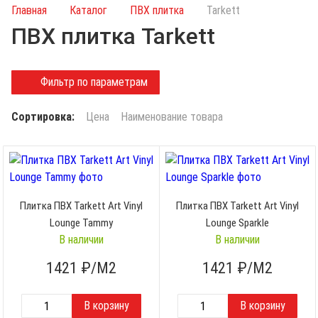
и
Главная
Каталог
ПВХ плитка
Tarkett
с
ПВХ плитка Tarkett
к
п
о
Фильтр по параметрам
к
а
Сортировка:
Цена
Наименование товара
т
а
л
о
г
Плитка ПВХ Tarkett Art Vinyl
Плитка ПВХ Tarkett Art Vinyl
у
Lounge Tammy
Lounge Sparkle
В наличии
В наличии
1421
₽/М2
1421
₽/М2