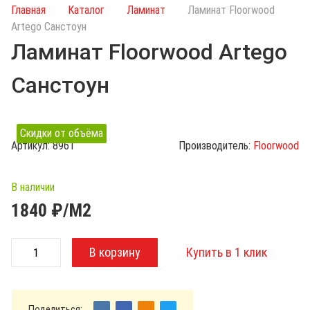
и
Главная
Каталог
Ламинат
Ламинат Floorwood
с
Artego Санстоун
к
Ламинат Floorwood Artego
п
о
Санстоун
к
а
т
Скидки от объёма
а
Артикул:
8961
Производитель:
Floorwood
л
о
г
В наличии
у
1840
₽/М2
Поделиться: