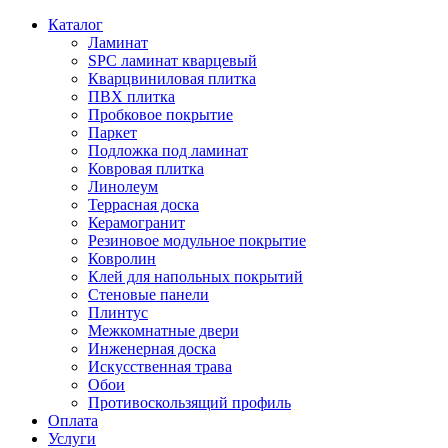
Каталог
Ламинат
SPC ламинат кварцевый
Кварцвиниловая плитка
ПВХ плитка
Пробковое покрытие
Паркет
Подложка под ламинат
Ковровая плитка
Линолеум
Террасная доска
Керамогранит
Резиновое модульное покрытие
Ковролин
Клей для напольных покрытий
Стеновые панели
Плинтус
Межкомнатные двери
Инженерная доска
Искусственная трава
Обои
Противоскользящий профиль
Оплата
Услуги