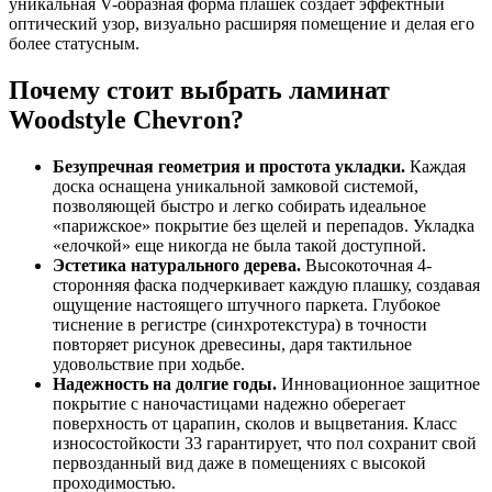
уникальная V-образная форма плашек создает эффектный
оптический узор, визуально расширяя помещение и делая его
более статусным.
Почему стоит выбрать ламинат
Woodstyle Chevron?
Безупречная геометрия и простота укладки.
Каждая
доска оснащена уникальной замковой системой,
позволяющей быстро и легко собирать идеальное
«парижское» покрытие без щелей и перепадов. Укладка
«елочкой» еще никогда не была такой доступной.
Эстетика натурального дерева.
Высокоточная 4-
сторонняя фаска подчеркивает каждую плашку, создавая
ощущение настоящего штучного паркета. Глубокое
тиснение в регистре (синхротекстура) в точности
повторяет рисунок древесины, даря тактильное
удовольствие при ходьбе.
Надежность на долгие годы.
Инновационное защитное
покрытие с наночастицами надежно оберегает
поверхность от царапин, сколов и выцветания. Класс
износостойкости 33 гарантирует, что пол сохранит свой
первозданный вид даже в помещениях с высокой
проходимостью.