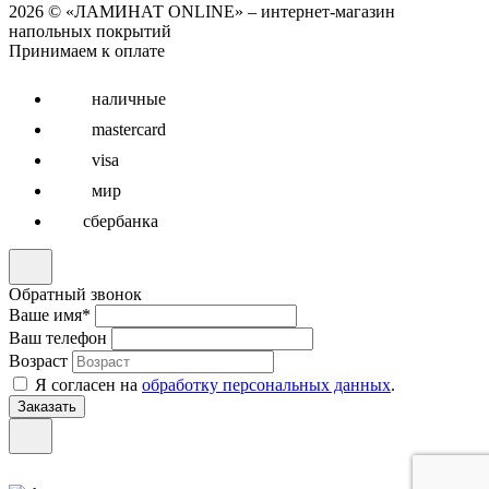
2026 © «ЛАМИНАТ ONLINE» – интернет-магазин
напольных покрытий
Принимаем к оплате
наличные
mastercard
visa
мир
сбербанка
Обратный звонок
Ваше имя
*
Ваш телефон
Возраст
Я согласен на
обработку персональных данных
.